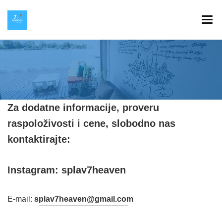
SPLAV 7 HEAVEN
GALERIJA
INSTAGRAM
Za dodatne informacije, proveru
HOP NA KOP
raspoloživosti i cene, slobodno nas
KONTAKT
kontaktirajte:
Instagram:
splav7heaven
E-mail:
splav7heaven@gmail.com